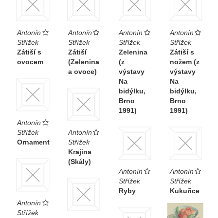
Antonín
Antonín
Antonín
Antonín
Střížek
Střížek
Střížek
Střížek
Zátiší s
Zátiší
Zelenina
Zátiší s
ovocem
(Zelenina
(z
nožem (z
a ovoce)
výstavy
výstavy
Na
Na
bidýlku,
bidýlku,
Brno
Brno
1991)
1991)
Antonín
Střížek
Antonín
Ornament
Střížek
Krajina
(Skály)
Antonín
Antonín
Střížek
Střížek
Ryby
Kukuřice
Antonín
Střížek