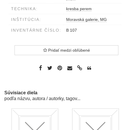
TECHNIKA:
kresba perem
INŠTITÚCIA:
Moravská galerie, MG
INVENTÁRNE ČÍSLO:
B 107
Pridať medzi obľúbené
Súvisiace diela
podľa názvu, autora / autorky, tagov...