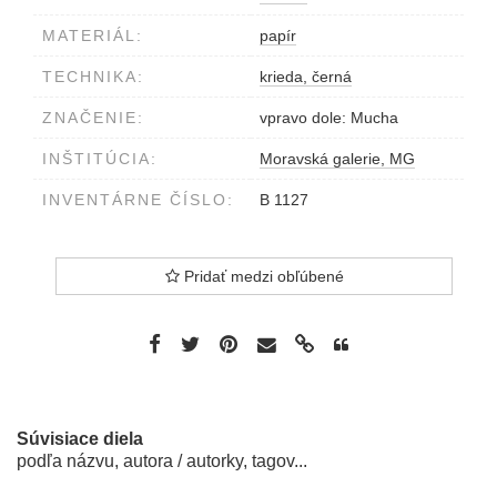
MATERIÁL:
papír
TECHNIKA:
krieda, černá
ZNAČENIE:
vpravo dole: Mucha
INŠTITÚCIA:
Moravská galerie, MG
INVENTÁRNE ČÍSLO:
B 1127
Pridať medzi obľúbené
Súvisiace diela
podľa názvu, autora / autorky, tagov...