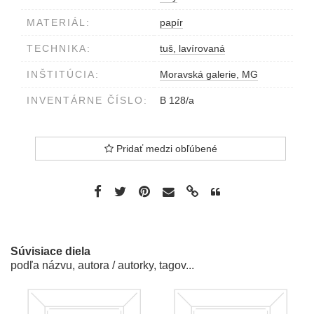
MATERIÁL:
papír
TECHNIKA:
tuš, lavírovaná
INŠTITÚCIA:
Moravská galerie, MG
INVENTÁRNE ČÍSLO:
B 128/a
Pridať medzi obľúbené
Súvisiace diela
podľa názvu, autora / autorky, tagov...