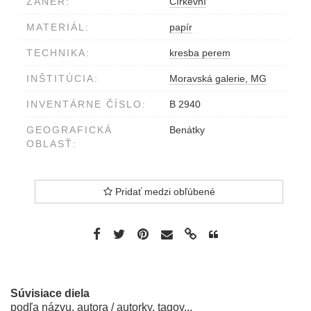
ŽÁNER:
Církevní
MATERIÁL:
papír
TECHNIKA:
kresba perem
INŠTITÚCIA:
Moravská galerie, MG
INVENTÁRNE ČÍSLO:
B 2940
GEOGRAFICKÁ
Benátky
OBLASŤ:
Pridať medzi obľúbené
Súvisiace diela
podľa názvu, autora / autorky, tagov...