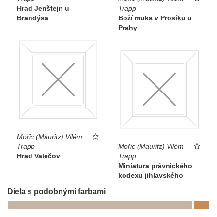
Hrad Jenštejn u
Trapp
Brandýsa
Boží muka v Prosíku u
Prahy
Mořic (Mauritz) Vilém
Trapp
Mořic (Mauritz) Vilém
Hrad Valečov
Trapp
Miniatura právnického
kodexu jihlavského
Diela s podobnými farbami