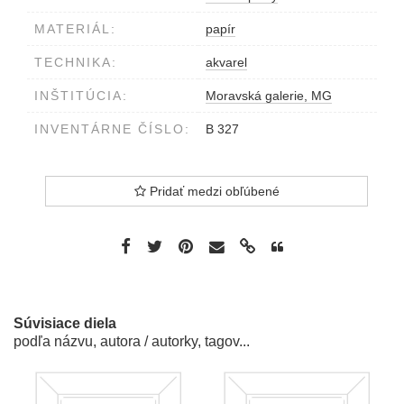
MATERIÁL:
papír
TECHNIKA:
akvarel
INŠTITÚCIA:
Moravská galerie, MG
INVENTÁRNE ČÍSLO:
B 327
Pridať medzi obľúbené
Súvisiace diela
podľa názvu, autora / autorky, tagov...