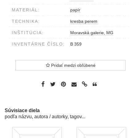
MATERIÁL:
papír
TECHNIKA:
kresba perem
INŠTITÚCIA:
Moravská galerie, MG
INVENTÁRNE ČÍSLO:
B 359
Pridať medzi obľúbené
Súvisiace diela
podľa názvu, autora / autorky, tagov...