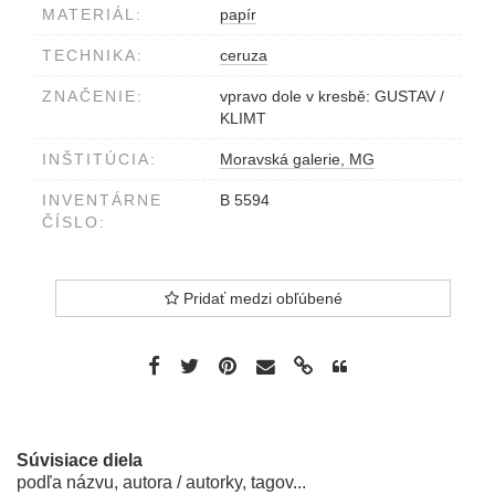
MATERIÁL:
papír
TECHNIKA:
ceruza
ZNAČENIE:
vpravo dole v kresbě: GUSTAV /
KLIMT
INŠTITÚCIA:
Moravská galerie, MG
INVENTÁRNE
B 5594
ČÍSLO:
Pridať medzi obľúbené
Súvisiace diela
podľa názvu, autora / autorky, tagov...