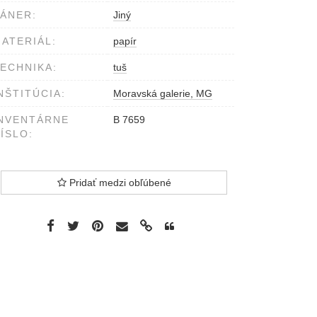
ÁNER:
Jiný
ATERIÁL:
papír
ECHNIKA:
tuš
NŠTITÚCIA:
Moravská galerie, MG
NVENTÁRNE
B 7659
ÍSLO:
Pridať medzi obľúbené