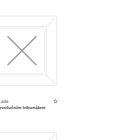
Lada
evolučním tribunálem