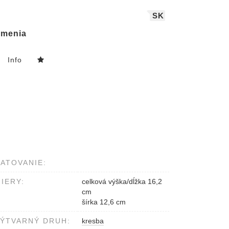
SK
menia
Info
ATOVANIE:
IERY:
celková výška/dĺžka 16,2
cm
šírka 12,6 cm
ÝTVARNÝ DRUH:
kresba