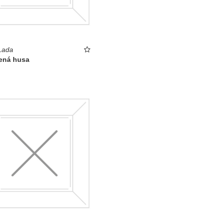
Lada
ená husa