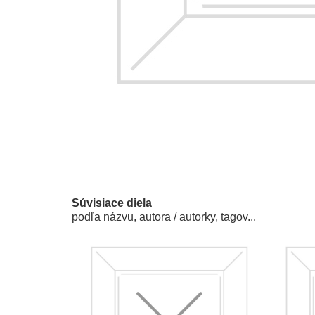
Súvisiace diela
podľa názvu, autora / autorky, tagov...