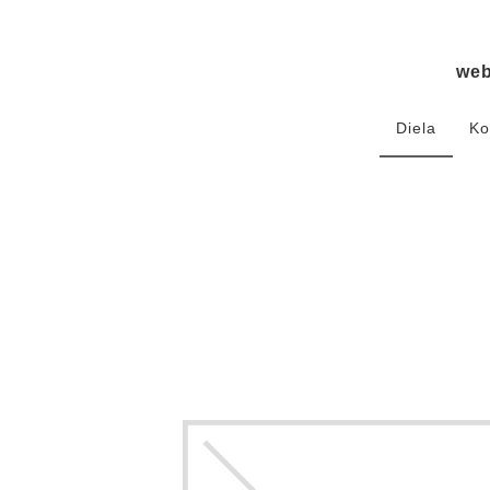
we
Diela
Ko