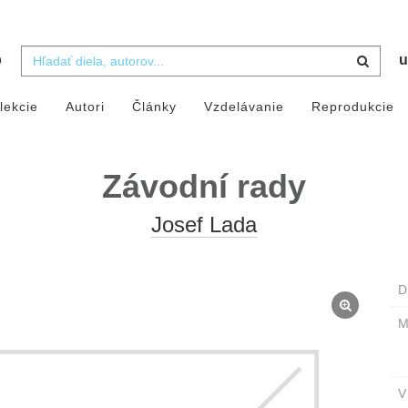
b
u
lekcie
Autori
Články
Vzdelávanie
Reprodukcie
Závodní rady
Josef Lada
D
M
V