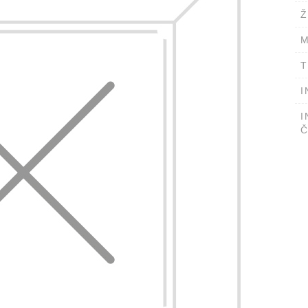
Ž
M
T
I
I
Č