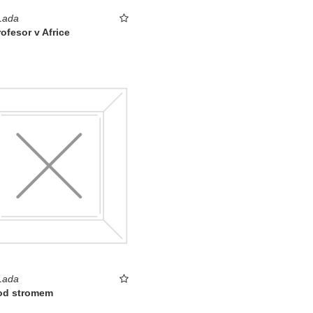
Lada
ofesor v Africe
Lada
od stromem