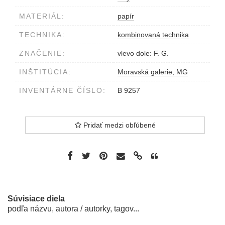
MATERIÁL:
papír
TECHNIKA:
kombinovaná technika
ZNAČENIE:
vlevo dole: F. G.
INŠTITÚCIA:
Moravská galerie, MG
INVENTÁRNE ČÍSLO:
B 9257
Pridať medzi obľúbené
Súvisiace diela
podľa názvu, autora / autorky, tagov...