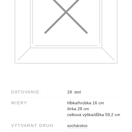
DATOVANIE:
18. stol.
MIERY:
hĺbka/hrúbka 16 cm
šírka 28 cm
celková výška/dĺžka 59,2 cm
VÝTVARNÝ DRUH:
sochárstvo