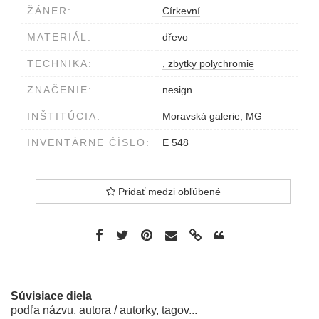
ŽÁNER:
Církevní
MATERIÁL:
dřevo
TECHNIKA:
, zbytky polychromie
ZNAČENIE:
nesign.
INŠTITÚCIA:
Moravská galerie, MG
INVENTÁRNE ČÍSLO:
E 548
Pridať medzi obľúbené
Súvisiace diela
podľa názvu, autora / autorky, tagov...