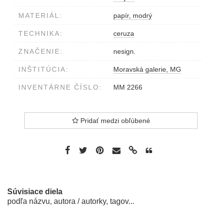
MATERIÁL:
papír, modrý
TECHNIKA:
ceruza
ZNAČENIE:
nesign.
INŠTITÚCIA:
Moravská galerie, MG
INVENTÁRNE ČÍSLO:
MM 2266
Pridať medzi obľúbené
Súvisiace diela
podľa názvu, autora / autorky, tagov...