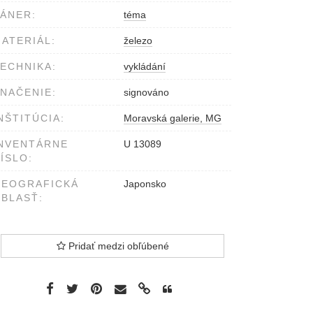
ÁNER:
téma
ATERIÁL:
železo
ECHNIKA:
vykládání
NAČENIE:
signováno
NŠTITÚCIA:
Moravská galerie, MG
NVENTÁRNE
U 13089
ÍSLO:
GEOGRAFICKÁ
Japonsko
BLASŤ:
Pridať medzi obľúbené