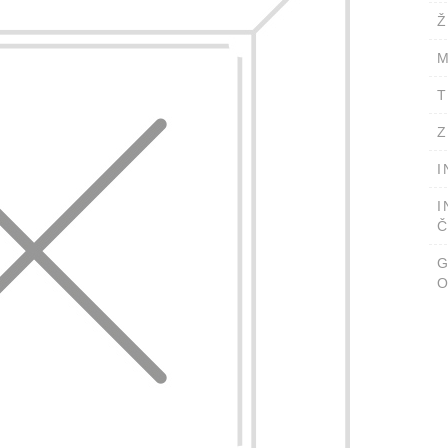
Ž
M
T
Z
I
I
Č
O