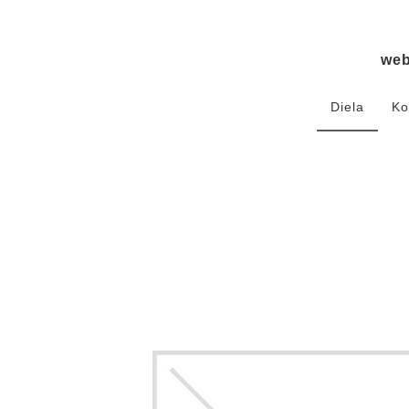
we
Diela
Ko