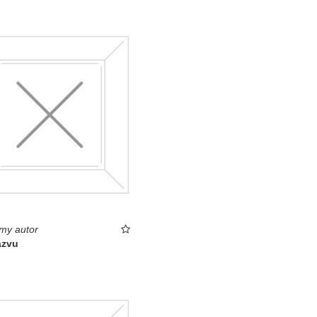
my autor
ázvu