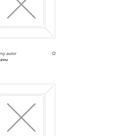
my autor
ázvu