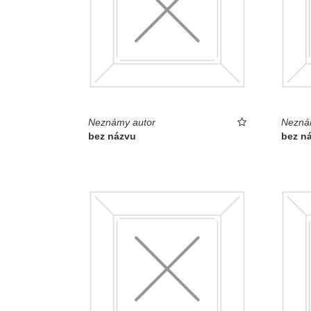
Neznámy autor
Nezná
bez názvu
bez n