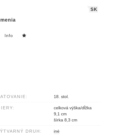
SK
menia
Info
ATOVANIE:
18. stol.
IERY:
celková výška/dĺžka
9,1 cm
šírka 8,3 cm
ÝTVARNÝ DRUH:
iné