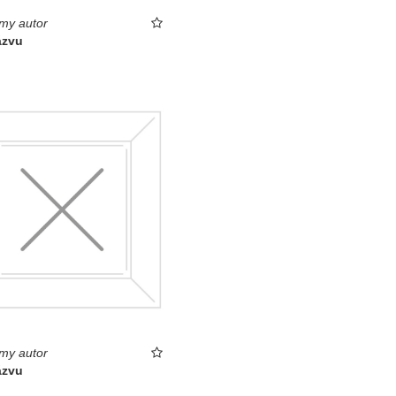
my autor
ázvu
my autor
ázvu