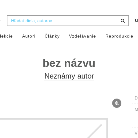
b
u
lekcie
Autori
Články
Vzdelávanie
Reprodukcie
bez názvu
Neznámy autor
D
M
V