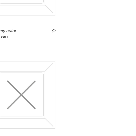
my autor
ázvu