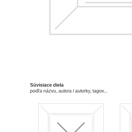
Súvisiace diela
podľa názvu, autora / autorky, tagov...