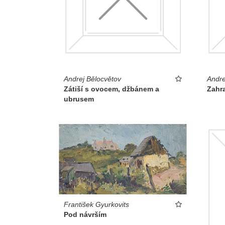
Andrej Bělocvětov
Andre
Zátiší s ovocem, džbánem a
Zahra
ubrusem
František Gyurkovits
Pod návrším