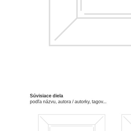
Súvisiace diela
podľa názvu, autora / autorky, tagov...