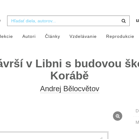
b
u
lekcie
Autori
Články
Vzdelávanie
Reprodukcie
vrší v Libni s budovou ško
Korábě
Andrej Bělocvětov
D
M