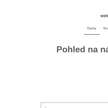
we
Diela
Ko
Pohled na ná