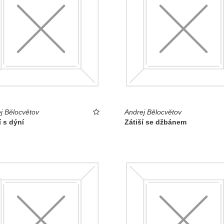
j Bělocvětov
Andrej Bělocvětov
í s dýní
Zátiší se džbánem