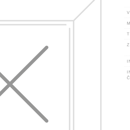
V
M
T
Z
I
I
Č