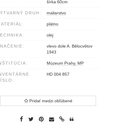
šírka 60cm
ÝTVARNÝ DRUH:
maliarstvo
ATERIÁL:
plátno
ECHNIKA:
olej
NAČENIE:
vlevo dole A. Bělocvětov
1943
NŠTITÚCIA:
Múzeum Prahy, MP
NVENTÁRNE
HD 004 857
ÍSLO:
Pridať medzi obľúbené