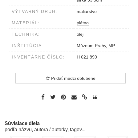
šírka 53,5cm
VÝTVARNÝ DRUH:
maliarstvo
MATERIÁL:
plátno
TECHNIKA:
olej
INŠTITÚCIA:
Múzeum Prahy, MP
INVENTÁRNE ČÍSLO:
H 021 890
Pridať medzi obľúbené
Súvisiace diela
podľa názvu, autora / autorky, tagov...