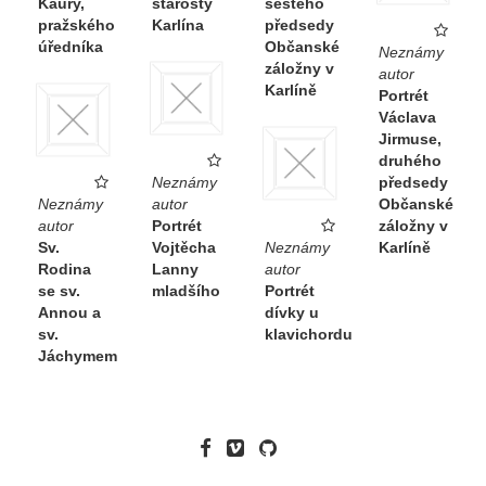
Kaury,
starosty
šestého
pražského
Karlína
předsedy
úředníka
Občanské
Neznámy
záložny v
autor
Karlíně
Portrét
Václava
Jirmuse,
druhého
Neznámy
předsedy
Neznámy
autor
Občanské
autor
Portrét
záložny v
Sv.
Vojtěcha
Neznámy
Karlíně
Rodina
Lanny
autor
se sv.
mladšího
Portrét
Annou a
dívky u
sv.
klavichordu
Jáchymem