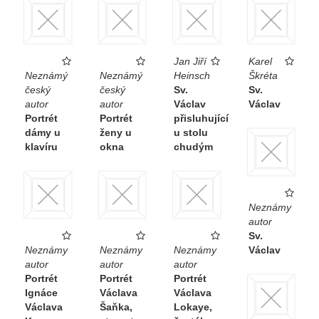
Jan Jiří
Karel
Neznámý
Neznámý
Heinsch
Škréta
český
český
Sv.
Sv.
autor
autor
Václav
Václav
Portrét
Portrét
přisluhující
dámy u
ženy u
u stolu
klavíru
okna
chudým
Neznámy
autor
Sv.
Neznámy
Neznámy
Neznámy
Václav
autor
autor
autor
Portrét
Portrét
Portrét
Ignáce
Václava
Václava
Václava
Šaňka,
Lokaye,