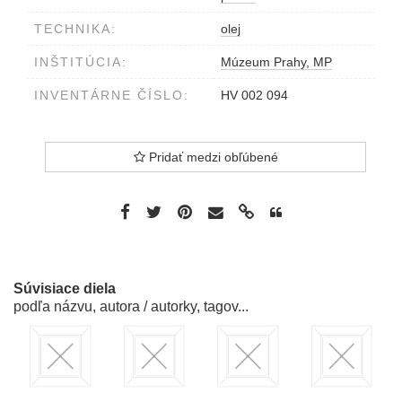
TECHNIKA:
olej
INŠTITÚCIA:
Múzeum Prahy, MP
INVENTÁRNE ČÍSLO:
HV 002 094
Pridať medzi obľúbené
Súvisiace diela
podľa názvu, autora / autorky, tagov...