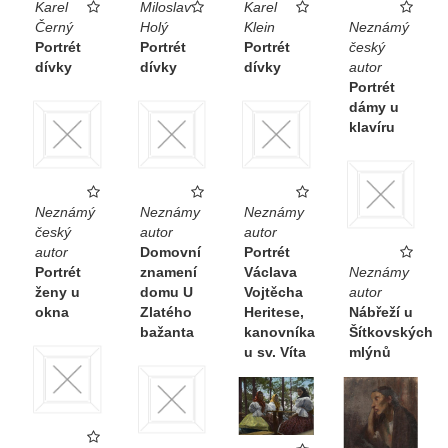
Karel
Miloslav
Karel
Černý
Holý
Klein
Neznámý
Portrét
Portrét
Portrét
český
dívky
dívky
dívky
autor
Portrét
dámy u
klavíru
Neznámý
Neznámy
Neznámy
český
autor
autor
autor
Domovní
Portrét
Portrét
znamení
Václava
Neznámy
ženy u
domu U
Vojtěcha
autor
okna
Zlatého
Heritese,
Nábřeží u
bažanta
kanovníka
Šítkovských
u sv. Víta
mlýnů