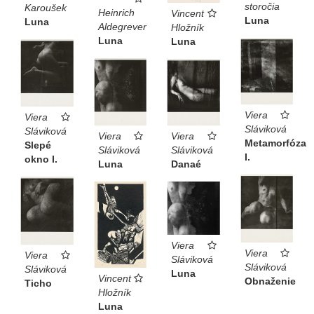
storočia
Karoušek
Heinrich
Vincent
Luna
Luna
Aldegrever
Hložník
Luna
Luna
Viera
Viera
Sláviková
Sláviková
Viera
Viera
Metamorfóza
Slepé
Sláviková
Sláviková
I.
okno I.
Luna
Danaé
Viera
Viera
Viera
Sláviková
Sláviková
Sláviková
Luna
Vincent
Obnaženie
Ticho
Hložník
Luna