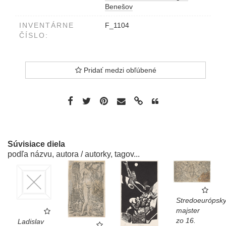
Benešov
INVENTÁRNE
F_1104
ČÍSLO:
Pridať medzi obľúbené
Súvisiace diela
podľa názvu, autora / autorky, tagov...
Stredoeurópsk
majster
zo 16.
Ladislav