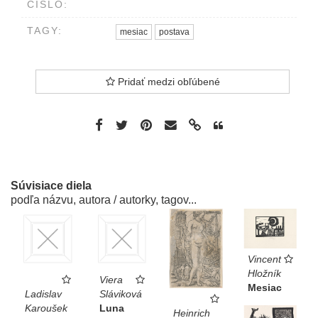
ČÍSLO:
TAGY:
mesiac
postava
Pridať medzi obľúbené
Súvisiace diela
podľa názvu, autora / autorky, tagov...
Vincent
Hložník
Viera
Mesiac
Ladislav
Sláviková
Karoušek
Luna
Heinrich