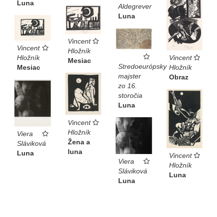
Luna
Aldegrever
Luna
Vincent
Vincent
Hložník
Vincent
Hložník
Mesiac
Stredoeurópsky
Hložník
Mesiac
majster
Obraz
zo 16.
storočia
Luna
Vincent
Hložník
Viera
Žena a
Sláviková
luna
Luna
Vincent
Viera
Hložník
Sláviková
Luna
Luna