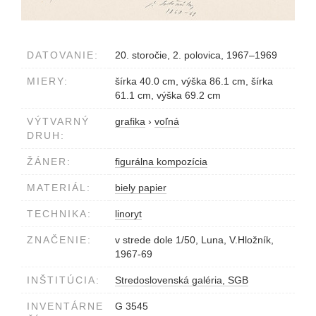
DATOVANIE:
20. storočie, 2. polovica, 1967–1969
MIERY:
šírka 40.0 cm, výška 86.1 cm, šírka
61.1 cm, výška 69.2 cm
VÝTVARNÝ
grafika
›
voľná
DRUH:
ŽÁNER:
figurálna kompozícia
MATERIÁL:
biely papier
TECHNIKA:
linoryt
ZNAČENIE:
v strede dole 1/50, Luna, V.Hložník,
1967-69
INŠTITÚCIA:
Stredoslovenská galéria, SGB
INVENTÁRNE
G 3545