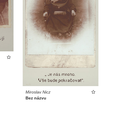
Miroslav Nicz
Bez názvu