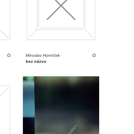
Miroslav Horníček
bez názvu