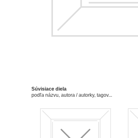
Súvisiace diela
podľa názvu, autora / autorky, tagov...