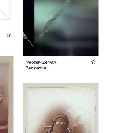
Miroslav Zeman
Bez názvu I.