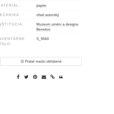
ATERIÁL:
papier
ECHNIKA:
ofset autorský
NŠTITÚCIA:
Muzeum umění a designu
Benešov
NVENTÁRNE
S_9560
ÍSLO:
Pridať medzi obľúbené