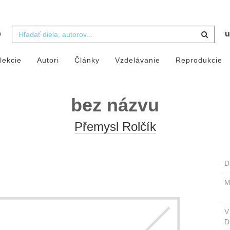
b
u
lekcie
Autori
Články
Vzdelávanie
Reprodukcie
bez názvu
Přemysl Rolčík
D
M
D