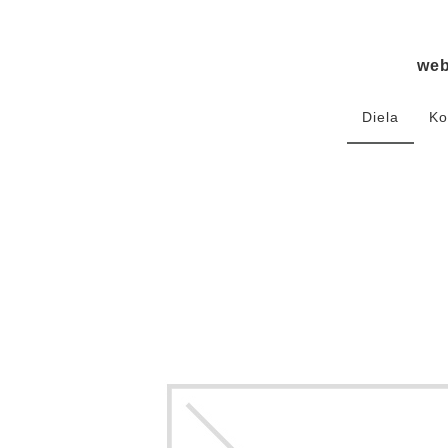
we
Diela
Ko