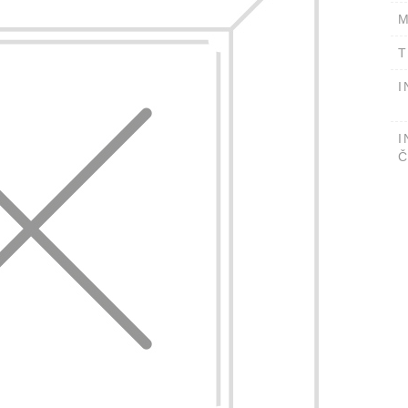
M
T
I
I
Č