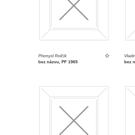
Přemysl Rolčík
Vladi
bez názvu, PF 1965
bez 