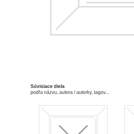
Súvisiace diela
podľa názvu, autora / autorky, tagov...