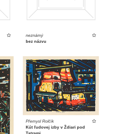
neznámý
bez názvu
Přemysl Rolčík
Kút ľudovej izby v Ždiari pod
Tatrami