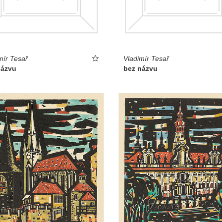
mír Tesař
Vladimír Tesař
názvu
bez názvu