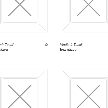
mír Tesař
Vladimír Tesař
názvu
bez názvu