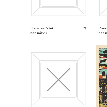
Stanislav Ježek
Vladi
bez názvu
bez 