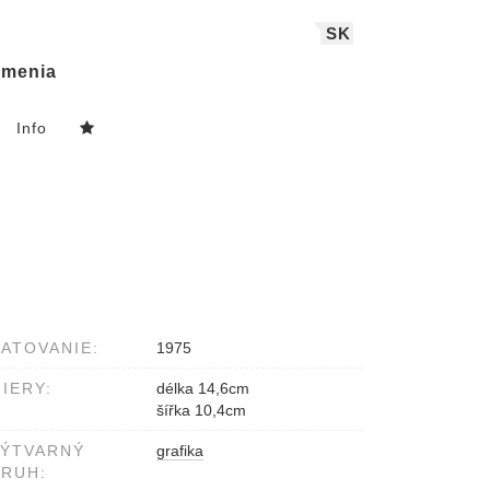
SK
menia
Info
ATOVANIE:
1975
IERY:
délka 14,6cm
šířka 10,4cm
VÝTVARNÝ
grafika
RUH: