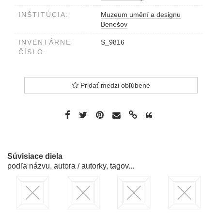
INŠTITÚCIA:
Muzeum umění a designu
Benešov
INVENTÁRNE
S_9816
ČÍSLO:
Pridať medzi obľúbené
Súvisiace diela
podľa názvu, autora / autorky, tagov...