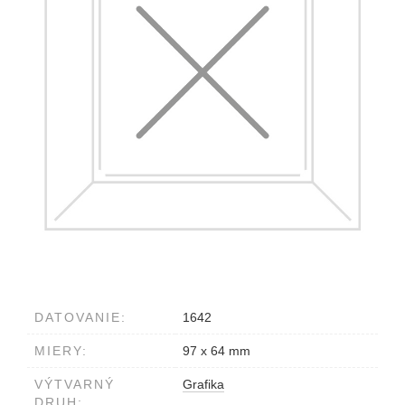
DATOVANIE:
1642
MIERY:
97 x 64 mm
VÝTVARNÝ
Grafika
DRUH: