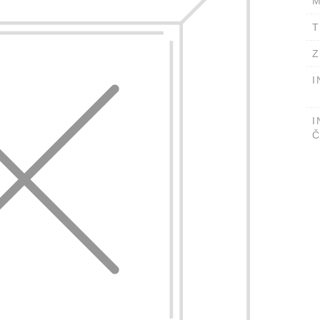
M
T
Z
I
I
Č