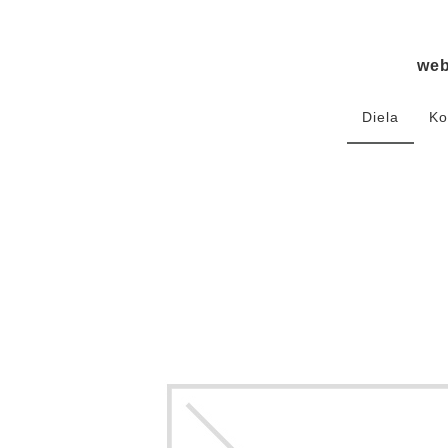
we
Diela
Ko