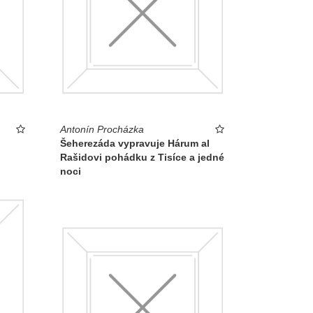
Antonín Procházka
Šeherezáda vypravuje Hárum al
Rašidovi pohádku z Tisíce a jedné
noci