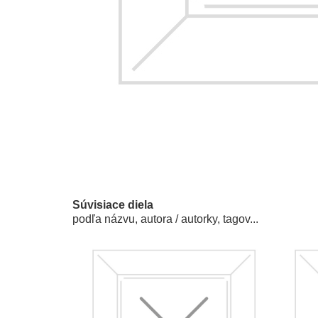
Súvisiace diela
podľa názvu, autora / autorky, tagov...