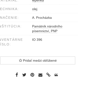
ATERIÁL:
lepenka
ECHNIKA:
olej
NAČENIE:
A. Procházka
NŠTITÚCIA:
Památník národního
písemnictví, PNP
NVENTÁRNE
IO 396
ÍSLO:
Pridať medzi obľúbené