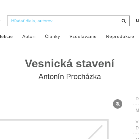
b
u
lekcie
Autori
Články
Vzdelávanie
Reprodukcie
Vesnická stavení
Antonín Procházka
D
M
D