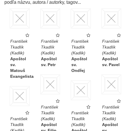
podľa názvu, autora / autorky, tagov...
František
František
František
František
Tkadlík
Tkadlík
Tkadlík
Tkadlík
(Kadlik)
(Kadlik)
(Kadlik)
(Kadlik)
Apoštol
Apoštol
Apoštol
Apoštol
sv.
sv. Petr
sv.
sv. Pavel
Matouš
Ondřej
Evangelista
František
František
Tkadlík
František
Tkadlík
František
(Kadlik)
Tkadlík
(Kadlik)
Tkadlík
Apoštol
(Kadlik)
Apoštol
(Kadlik)
sv. Filip
Apoštol
sv.