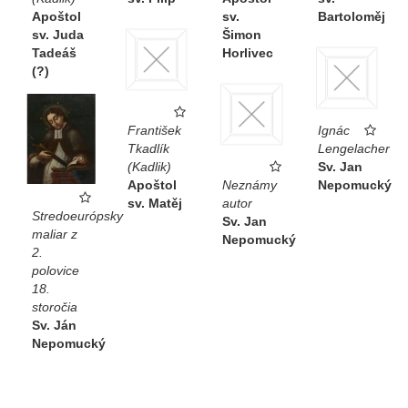
Apoštol
sv.
Bartoloměj
sv. Juda
Šimon
Tadeáš
Horlivec
(?)
František
Ignác
Tkadlík
Lengelacher
(Kadlik)
Sv. Jan
Apoštol
Neznámy
Nepomucký
sv. Matěj
autor
Stredoeurópsky
Sv. Jan
maliar z
Nepomucký
2.
polovice
18.
storočia
Sv. Ján
Nepomucký