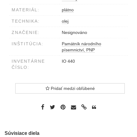
MATERIÁL:
plátno
TECHNIKA:
olej
ZNAČENIE:
Nesignováno
INŠTITÚCIA:
Památník národního
písemnictví, PNP
INVENTÁRNE
IO 440
ČÍSLO:
Pridať medzi obľúbené
Súvisiace diela