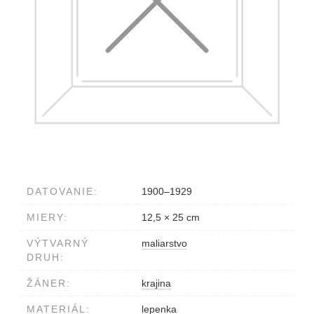
DATOVANIE:
1900–1929
MIERY:
12,5 × 25 cm
VÝTVARNÝ
maliarstvo
DRUH:
ŽÁNER:
krajina
MATERIÁL:
lepenka