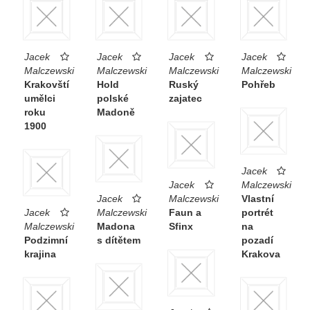
Jacek
Jacek
Jacek
Jacek
Malczewski
Malczewski
Malczewski
Malczewski
Krakovští
Hold
Ruský
Pohřeb
umělci
polské
zajatec
roku
Madoně
1900
Jacek
Jacek
Malczewski
Jacek
Malczewski
Vlastní
Jacek
Malczewski
Faun a
portrét
Malczewski
Madona
Sfinx
na
Podzimní
s dítětem
pozadí
krajina
Krakova