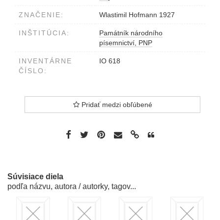
ZNAČENIE:
Wlastimil Hofmann 1927
INŠTITÚCIA:
Památník národního
písemnictví, PNP
INVENTÁRNE
IO 618
ČÍSLO:
Pridať medzi obľúbené
Súvisiace diela
podľa názvu, autora / autorky, tagov...