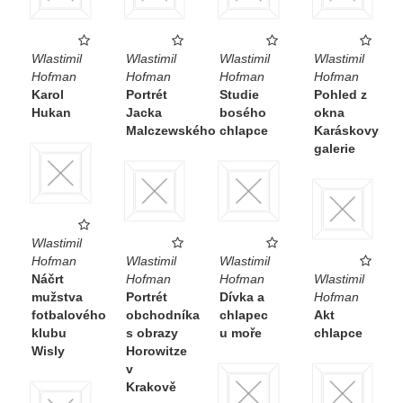
Wlastimil
Wlastimil
Wlastimil
Wlastimil
Hofman
Hofman
Hofman
Hofman
Karol
Portrét
Studie
Pohled z
Hukan
Jacka
bosého
okna
Malczewského
chlapce
Karáskovy
galerie
Wlastimil
Hofman
Wlastimil
Wlastimil
Náčrt
Hofman
Hofman
Wlastimil
mužstva
Portrét
Dívka a
Hofman
fotbalového
obchodníka
chlapec
Akt
klubu
s obrazy
u moře
chlapce
Wisly
Horowitze
v
Krakově