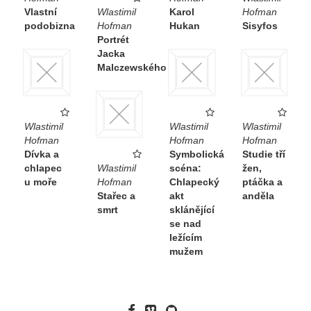
Vlastní
Wlastimil
Karol
Hofman
podobizna
Hofman
Hukan
Sisyfos
Portrét
Jacka
Malczewského
Wlastimil
Wlastimil
Wlastimil
Hofman
Hofman
Hofman
Dívka a
Symbolická
Studie tří
chlapec
Wlastimil
scéna:
žen,
u moře
Hofman
Chlapecký
ptáčka a
Stařec a
akt
anděla
smrt
sklánějící
se nad
ležícím
mužem