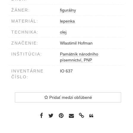
ŽÁNER:
figurálny
MATERIÁL:
lepenka
TECHNIKA:
olej
ZNAČENIE:
Wlastimil Hofman
INŠTITÚCIA:
Památník národního
písemnictví, PNP
INVENTÁRNE
IO 637
ČÍSLO:
Pridať medzi obľúbené