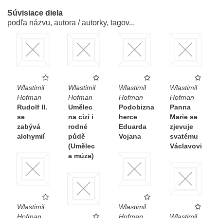
Súvisiace diela
podľa názvu, autora / autorky, tagov...
Wlastimil
Wlastimil
Wlastimil
Wlastimil
Hofman
Hofman
Hofman
Hofman
Rudolf II.
Umělec
Podobizna
Panna
se
na cizí i
herce
Marie se
zabývá
rodné
Eduarda
zjevuje
alchymií
půdě
Vojana
svatému
(Umělec
Václavovi
a múza)
Wlastimil
Wlastimil
Hofman
Hofman
Wlastimil