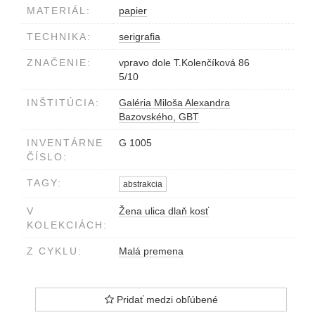
MATERIÁL:
papier
TECHNIKA:
serigrafia
ZNAČENIE:
vpravo dole T.Kolenčíková 86
5/10
INŠTITÚCIA:
Galéria Miloša Alexandra
Bazovského, GBT
INVENTÁRNE
G 1005
ČÍSLO:
TAGY:
abstrakcia
V
Žena ulica dlaň kosť
KOLEKCIÁCH:
Z CYKLU:
Malá premena
Pridať medzi obľúbené