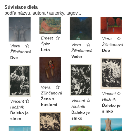
Súvisiace diela
podľa názvu, autora / autorky, tagov...
Ernest
Viera
Špitz
Žilinčanová
Viera
Viera
Leto
Duo
Žilinčanová
Žilinčanová
Večer
Dve
Viera
Žilinčanová
Vincent
Žena s
Hložník
Vincent
Vincent
husľami
Ďaleko je
Hložník
Hložník
slnko
Ďaleko je
Ďaleko je
slnko
slnko