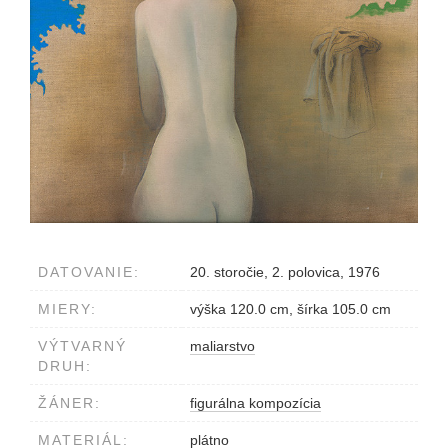
DATOVANIE:
20. storočie, 2. polovica, 1976
MIERY:
výška 120.0 cm, šírka 105.0 cm
VÝTVARNÝ
maliarstvo
DRUH:
ŽÁNER:
figurálna kompozícia
MATERIÁL:
plátno