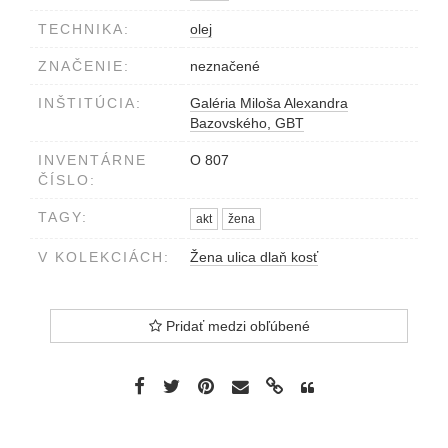
TECHNIKA:
olej
ZNAČENIE:
neznačené
INŠTITÚCIA:
Galéria Miloša Alexandra
Bazovského, GBT
INVENTÁRNE
O 807
ČÍSLO:
TAGY:
akt
žena
V KOLEKCIÁCH:
Žena ulica dlaň kosť
Pridať medzi obľúbené