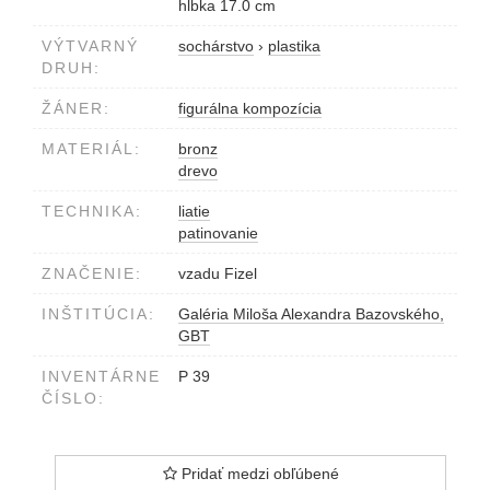
hĺbka 17.0 cm
VÝTVARNÝ
sochárstvo
›
plastika
DRUH:
ŽÁNER:
figurálna kompozícia
MATERIÁL:
bronz
drevo
TECHNIKA:
liatie
patinovanie
ZNAČENIE:
vzadu Fizel
INŠTITÚCIA:
Galéria Miloša Alexandra Bazovského,
GBT
INVENTÁRNE
P 39
ČÍSLO:
Pridať medzi obľúbené