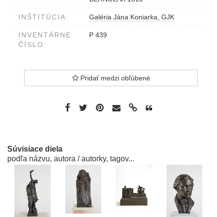
INŠTITÚCIA:
Galéria Jána Koniarka, GJK
INVENTÁRNE
P 439
ČÍSLO:
Pridať medzi obľúbené
Súvisiace diela
podľa názvu, autora / autorky, tagov...