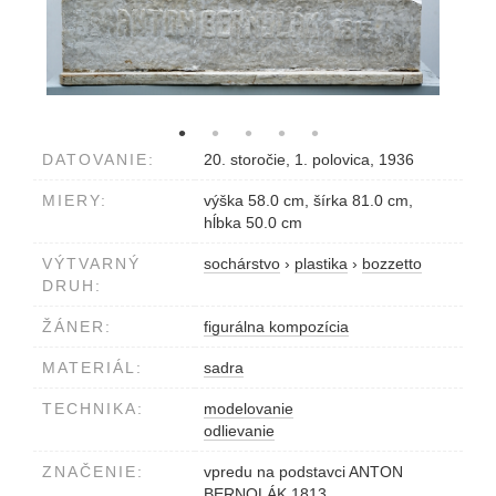
DATOVANIE:
20. storočie, 1. polovica, 1936
MIERY:
výška 58.0 cm, šírka 81.0 cm,
hĺbka 50.0 cm
VÝTVARNÝ
sochárstvo
›
plastika
›
bozzetto
DRUH:
ŽÁNER:
figurálna kompozícia
MATERIÁL:
sadra
TECHNIKA:
modelovanie
odlievanie
ZNAČENIE:
vpredu na podstavci ANTON
BERNOLÁK 1813