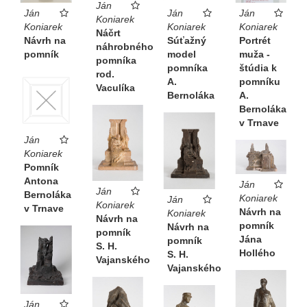
Ján
Ján
Ján
Ján
Koniarek
Koniarek
Koniarek
Koniarek
Náčrt
Návrh na
Súťažný
Portrét
náhrobného
pomník
model
muža -
pomníka
pomníka
štúdia k
rod.
A.
pomníku
Vaculíka
Bernoláka
A.
Bernoláka
v Trnave
Ján
Koniarek
Pomník
Antona
Ján
Ján
Bernoláka
Koniarek
Ján
Koniarek
v Trnave
Návrh na
Koniarek
Návrh na
pomník
Návrh na
pomník
Jána
pomník
S. H.
Hollého
S. H.
Vajanského
Vajanského
Ján