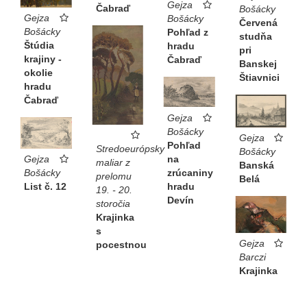
Gejza
Čabraď
Bošácky
Gejza
Bošácky
Červená
Bošácky
Pohľad z
studňa
Štúdia
hradu
pri
krajiny -
Čabraď
Banskej
okolie
Štiavnici
hradu
Čabraď
Gejza
Bošácky
Gejza
Pohľad
Stredoeurópsky
Bošácky
na
Gejza
maliar z
Banská
zrúcaniny
Bošácky
prelomu
Belá
hradu
List č. 12
19. - 20.
Devín
storočia
Krajinka
s
Gejza
pocestnou
Barczi
Krajinka