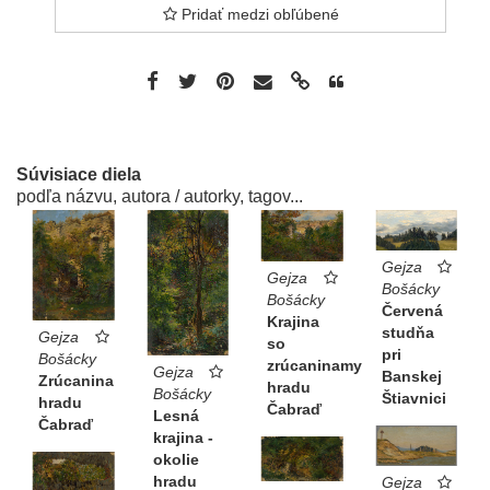
Pridať medzi obľúbené
Súvisiace diela
podľa názvu, autora / autorky, tagov...
Gejza
Gejza
Bošácky
Bošácky
Červená
Krajina
studňa
Gejza
so
pri
Bošácky
zrúcaninamy
Gejza
Banskej
Zrúcanina
hradu
Bošácky
Štiavnici
hradu
Čabraď
Lesná
Čabraď
krajina -
okolie
hradu
Gejza