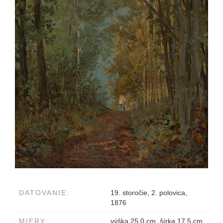
DATOVANIE:
19. storočie, 2. polovica,
1876
MIERY:
výška 25.0 cm, šírka 17.5 cm