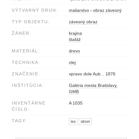
VÝTVARNÝ DRUH:
maliarstvo
›
obraz závesný
TYP OBJEKTU:
závesný obraz
ŽÁNER:
krajina
štafáž
MATERIÁL:
drevo
TECHNIKA:
olej
ZNAČENIE:
vpravo dole Aub... 1876
INŠTITÚCIA:
Galéria mesta Bratislavy,
GMB
INVENTÁRNE
A 1035
ČÍSLO:
TAGY:
les
strom