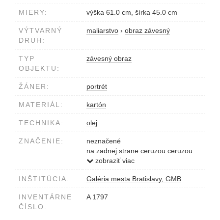
MIERY:
výška 61.0 cm, šírka 45.0 cm
VÝTVARNÝ
maliarstvo
›
obraz závesný
DRUH:
TYP
závesný obraz
OBJEKTU:
ŽÁNER:
portrét
MATERIÁL:
kartón
TECHNIKA:
olej
ZNAČENIE:
neznačené
na zadnej strane ceruzou ceruzou
Martinengo sen.
zobraziť viac
INŠTITÚCIA:
Galéria mesta Bratislavy, GMB
INVENTÁRNE
A 1797
ČÍSLO: