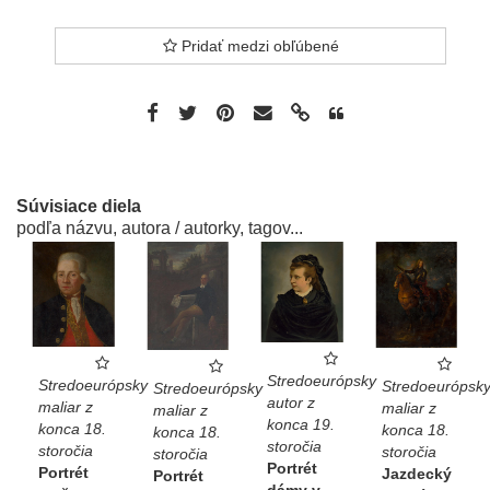
Pridať medzi obľúbené
Súvisiace diela
podľa názvu, autora / autorky, tagov...
Stredoeurópsky
Stredoeurópsky
Stredoeurópsk
Stredoeurópsky
autor z
maliar z
maliar z
maliar z
konca 19.
konca 18.
konca 18.
konca 18.
storočia
storočia
storočia
storočia
Portrét
Portrét
Jazdecký
Portrét
dámy v