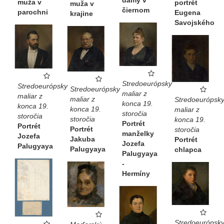
muža v
portrét
muža v
čiernom
parochni
Eugena
krajine
Savojského
Stredoeurópsky
Stredoeurópsky
Stredoeurópsky
maliar z
maliar z
maliar z
Stredoeurópsk
konca 19.
konca 19.
konca 19.
maliar z
storočia
storočia
storočia
konca 19.
Portrét
Portrét
Portrét
storočia
manželky
Jozefa
Jakuba
Portrét
Jozefa
Palugyaya
Palugyaya
chlapca
Palugyaya
-
Hermíny
Stredoeurópsk