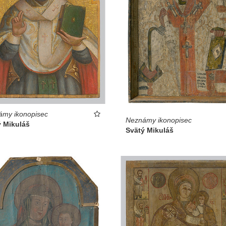
ámy ikonopisec
Neznámy ikonopisec
ý Mikuláš
Svätý Mikuláš