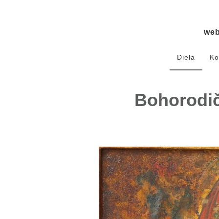
we
Diela
Ko
Bohorodi