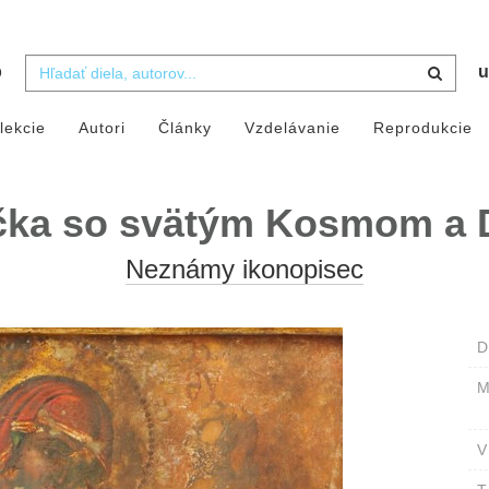
b
u
lekcie
Autori
Články
Vzdelávanie
Reprodukcie
čka so svätým Kosmom a
Neznámy ikonopisec
D
M
V