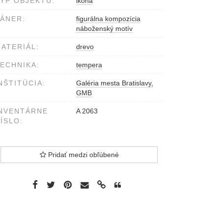
YP OBJEKTU:
ikona
ÁNER:
figurálna kompozícia
náboženský motív
ATERIÁL:
drevo
ECHNIKA:
tempera
NŠTITÚCIA:
Galéria mesta Bratislavy,
GMB
NVENTÁRNE
A 2063
ÍSLO:
Pridať medzi obľúbené