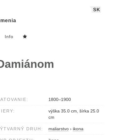
SK
menia
Info
 Damiánom
ATOVANIE:
1800–1900
IERY:
výška 35.0 cm, šírka 25.0
cm
ÝTVARNÝ DRUH:
maliarstvo
›
ikona