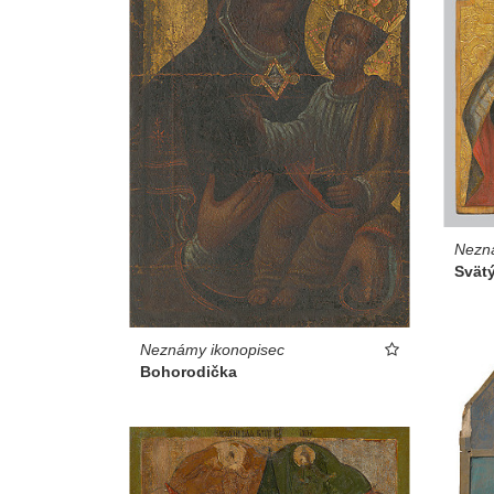
Nezn
Svät
Neznámy ikonopisec
Bohorodička