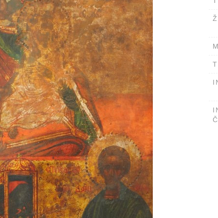
T
Ž
M
T
I
I
Č