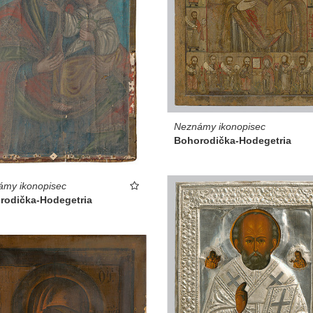
Neznámy ikonopisec
Bohorodička-Hodegetria
ámy ikonopisec
rodička-Hodegetria