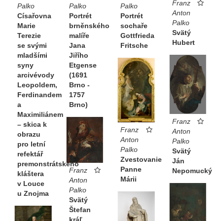
Franz
Palko
Palko
Palko
Anton
Císařovna
Portrét
Portrét
Palko
Marie
brněnského
sochaře
Svätý
Terezie
malíře
Gottfrieda
Hubert
se svými
Jana
Fritsche
mladšími
Jiřího
syny
Etgense
arcivévody
(1691
Leopoldem,
Brno -
Ferdinandem
1757
a
Brno)
Maximiliánem
Franz
– skica k
Franz
Anton
obrazu
Anton
Palko
pro letní
Palko
Svätý
refektář
Zvestovanie
Ján
premonstrátského
Panne
Franz
Nepomucký
kláštera
Márii
Anton
v Louce
Palko
u Znojma
Svätý
Štefan
kráľ