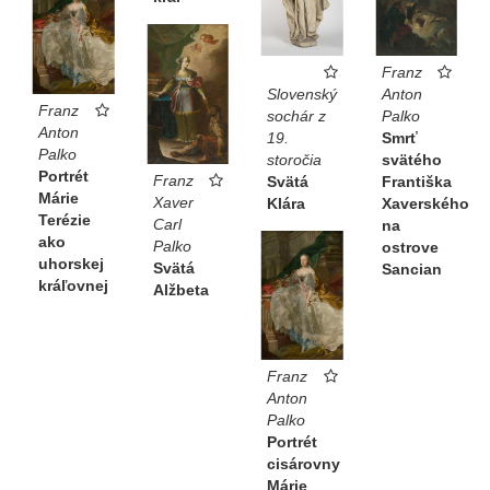
Franz
Anton
Slovenský
Franz
Palko
sochár z
Anton
Smrť
19.
Palko
svätého
storočia
Portrét
Franz
Františka
Svätá
Márie
Xaver
Xaverského
Klára
Terézie
Carl
na
ako
Palko
ostrove
uhorskej
Svätá
Sancian
kráľovnej
Alžbeta
Franz
Anton
Palko
Portrét
cisárovny
Márie