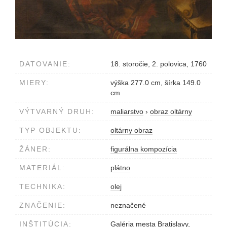
DATOVANIE:
18. storočie, 2. polovica, 1760
MIERY:
výška 277.0 cm, šírka 149.0
cm
VÝTVARNÝ DRUH:
maliarstvo
›
obraz oltárny
TYP OBJEKTU:
oltárny obraz
ŽÁNER:
figurálna kompozícia
MATERIÁL:
plátno
TECHNIKA:
olej
ZNAČENIE:
neznačené
INŠTITÚCIA:
Galéria mesta Bratislavy,