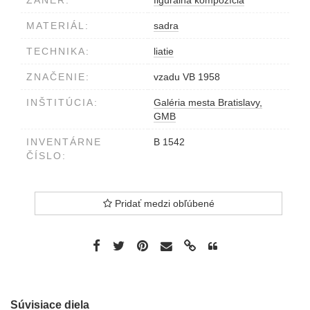
ŽÁNER:
figurálna kompozícia
MATERIÁL:
sadra
TECHNIKA:
liatie
ZNAČENIE:
vzadu VB 1958
INŠTITÚCIA:
Galéria mesta Bratislavy,
GMB
INVENTÁRNE
B 1542
ČÍSLO:
Pridať medzi obľúbené
Súvisiace diela