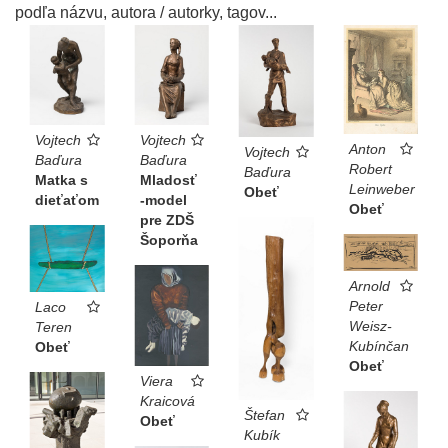
podľa názvu, autora / autorky, tagov...
Vojtech
Vojtech
Anton
Vojtech
Baďura
Baďura
Robert
Baďura
Matka s
Mladosť
Leinweber
Obeť
dieťaťom
-model
Obeť
pre ZDŠ
Šoporňa
Arnold
Peter
Laco
Weisz-
Teren
Kubínčan
Obeť
Obeť
Viera
Kraicová
Štefan
Obeť
Kubík