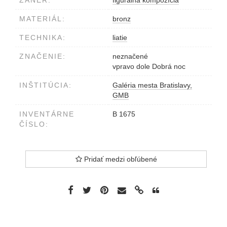
ŽÁNER:
figurálna kompozícia
MATERIÁL:
bronz
TECHNIKA:
liatie
ZNAČENIE:
neznačené
vpravo dole Dobrá noc
INŠTITÚCIA:
Galéria mesta Bratislavy,
GMB
INVENTÁRNE
B 1675
ČÍSLO:
Pridať medzi obľúbené