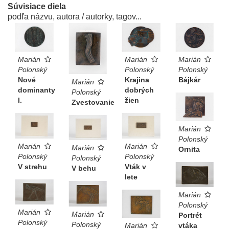
Súvisiace diela
podľa názvu, autora / autorky, tagov...
Marián
Marián
Marián
Polonský
Polonský
Polonský
Nové
Krajina
Bájkár
Marián
dominanty
dobrých
Polonský
I.
žien
Zvestovanie
Marián
Polonský
Marián
Marián
Marián
Ornita
Polonský
Polonský
Polonský
V strehu
Vták v
V behu
lete
Marián
Polonský
Marián
Marián
Portrét
Polonský
Polonský
Marián
vtáka