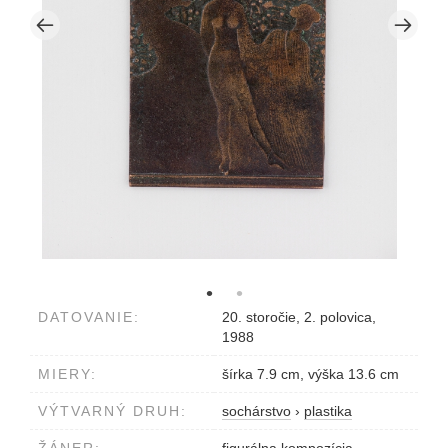
DATOVANIE:
20. storočie, 2. polovica,
1988
MIERY:
šírka 7.9 cm, výška 13.6 cm
VÝTVARNÝ DRUH:
sochárstvo
›
plastika