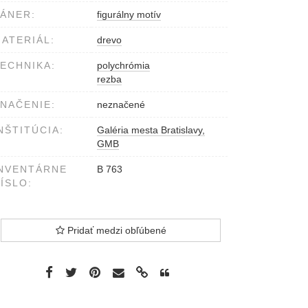
ÁNER:
figurálny motív
ATERIÁL:
drevo
ECHNIKA:
polychrómia
rezba
NAČENIE:
neznačené
NŠTITÚCIA:
Galéria mesta Bratislavy,
GMB
NVENTÁRNE
B 763
ÍSLO:
Pridať medzi obľúbené