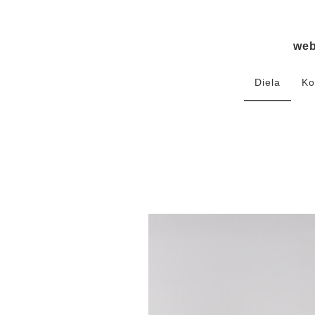
we
Diela
Ko