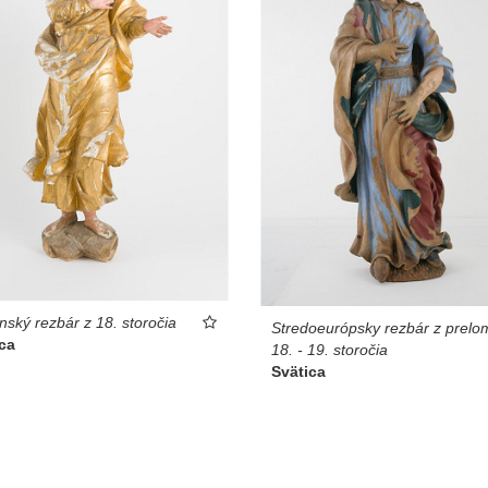
nský rezbár z 18. storočia
Stredoeurópsky rezbár z prelo
ca
18. - 19. storočia
Svätica