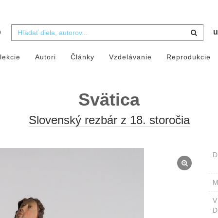
b
u
lekcie
Autori
Články
Vzdelávanie
Reprodukcie
Svätica
Slovenský rezbár z 18. storočia
D
M
D