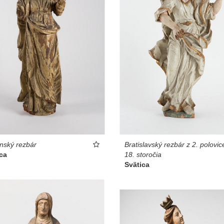
nský rezbár
Bratislavský rezbár z 2. polovic
ca
18. storočia
Svätica