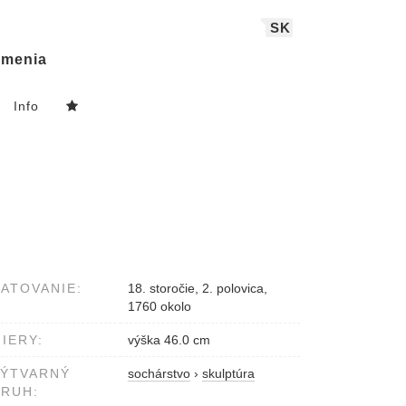
SK
menia
Info
ATOVANIE:
18. storočie, 2. polovica,
1760 okolo
IERY:
výška 46.0 cm
VÝTVARNÝ
sochárstvo
›
skulptúra
RUH: