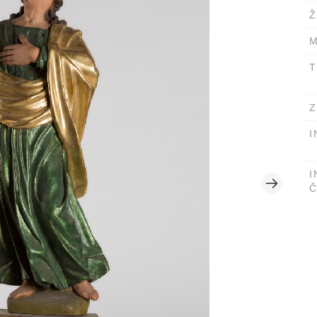
Ž
M
T
Z
I
I
Č