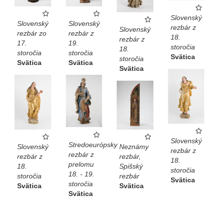
Slovenský
Slovenský
Slovenský
rezbár z
Slovenský
rezbár zo
rezbár z
18.
rezbár z
17.
19.
storočia
18.
storočia
storočia
Svätica
storočia
Svätica
Svätica
Svätica
Slovenský
Stredoeurópsky
Slovenský
Neznámy
rezbár z
rezbár z
rezbár z
rezbár,
18.
prelomu
18.
Spišský
storočia
18. - 19.
storočia
rezbár
Svätica
storočia
Svätica
Svätica
Svätica