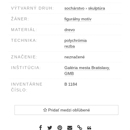
VÝTVARNÝ DRUH:
sochárstvo
›
skulptúra
ŽÁNER:
figurálny motív
MATERIÁL:
drevo
TECHNIKA:
polychrómia
rezba
ZNAČENIE:
neznačené
INŠTITÚCIA:
Galéria mesta Bratislavy,
GMB
INVENTÁRNE
B 1184
ČÍSLO:
Pridať medzi obľúbené