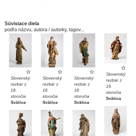
Súvisiace diela
podľa názvu, autora / autorky, tagov...
Slovenský
Slovenský
Slovenský
Slovenský
rezbár z
rezbár z
rezbár z
rezbár z
19.
18.
18.
18.
storočia
storočia
storočia
storočia
Svätica
Svätica
Svätica
Svätica