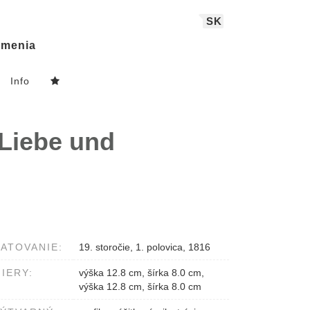
SK
menia
Info
 Liebe und
ATOVANIE:
19. storočie, 1. polovica, 1816
IERY:
výška 12.8 cm, šírka 8.0 cm,
výška 12.8 cm, šírka 8.0 cm