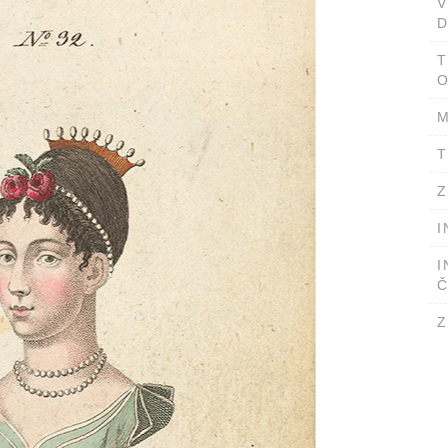
D
T
O
M
T
Z
I
I
Č
Z