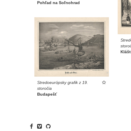
Pohľad na Soľnohrad
Stred
storo
Kláš
Stredoeurópsky grafik z 19.
storočia
Budapešť