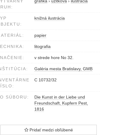
VÝTVARNÝ
grafika
›
úžitková
›
ilustrácia
RUH:
YP
knižná ilustrácia
BJEKTU:
ATERIÁL:
papier
ECHNIKA:
litografia
NAČENIE:
v strede hore No 32.
NŠTITÚCIA:
Galéria mesta Bratislavy, GMB
NVENTÁRNE
C 10732/32
ÍSLO:
O SÚBORU:
Die Kunst in der Liebe und
Freundschaft, Kupfern Pest,
1816
Pridať medzi obľúbené