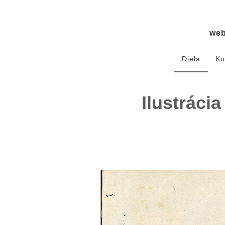
we
Diela
Ko
Ilustráci