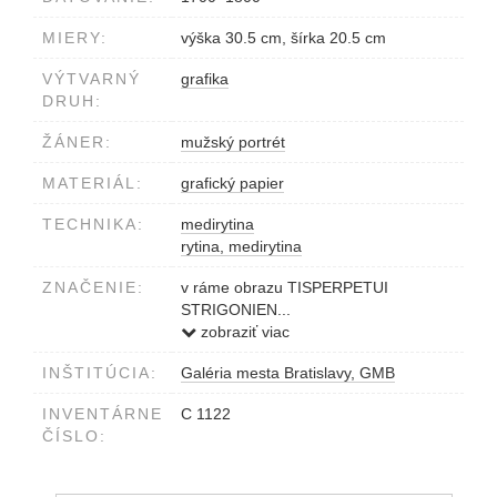
MIERY:
výška 30.5 cm, šírka 20.5 cm
VÝTVARNÝ
grafika
DRUH:
ŽÁNER:
mužský portrét
MATERIÁL:
grafický papier
TECHNIKA:
medirytina
rytina, medirytina
ZNAČENIE:
v ráme obrazu TISPERPETUI
STRIGONIEN...
pod obrazom dlhý text : Ex Breviario...
zobraziť viac
fumma petat
INŠTITÚCIA:
Galéria mesta Bratislavy, GMB
nad obrazom Effigies NICOLAI...
reperta
INVENTÁRNE
C 1122
v ploche obrazu pod portrétom
ČÍSLO:
INSIGNIA EIUSDEM... EC O 1660