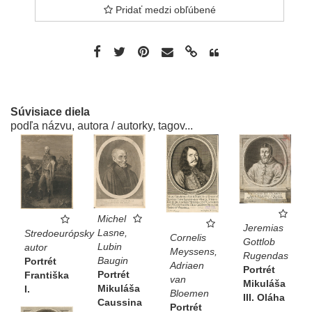
Pridať medzi obľúbené
Súvisiace diela
podľa názvu, autora / autorky, tagov...
Michel
Jeremias
Lasne,
Stredoeurópsky
Cornelis
Gottlob
Lubin
autor
Meyssens,
Rugendas
Baugin
Portrét
Adriaen
Portrét
Portrét
Františka
van
Mikuláša
Mikuláša
I.
Bloemen
III. Oláha
Caussina
Portrét