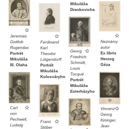
Mikuláša
Draskovicha
Jeremias
Neznámy
Gottlob
Ferdinand
autor
Rugendas
Karl
Georg
Ex libris
Portrét
Theodor
Friedrich
Herzog
Mikuláša
Lütgendorff
Schmidt,
Géza
III. Olaha
Portrét
Louis
Mikuláša
Tocqué
Kolosváryho
Portrét
Mikuláša
Esterházyho
Carl
Vincenz
von
Georg
Pechwell,
Kininger,
Franz
Ludwig
Jean
Stöber