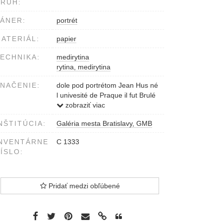
RUH:
ÁNER:
portrét
ATERIÁL:
papier
ECHNIKA:
medirytina
rytina, medirytina
NAČENIE:
dole pod portrétom Jean Hus né
l univesité de Praque il fut Brulé
á Constance lán 1415 á Paris
zobraziť viac
chés Daumont rue st. Mar
NŠTITÚCIA:
Galéria mesta Bratislavy, GMB
NVENTÁRNE
C 1333
ÍSLO:
Pridať medzi obľúbené