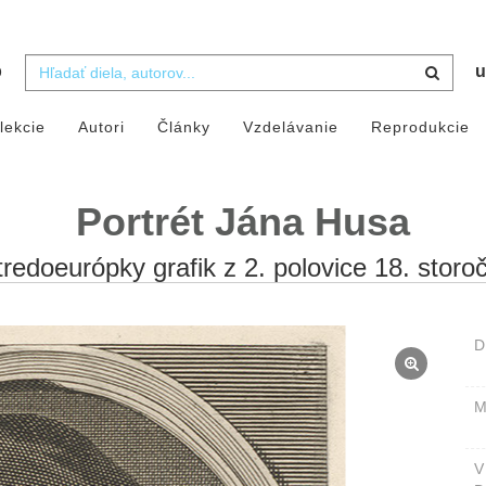
b
u
lekcie
Autori
Články
Vzdelávanie
Reprodukcie
Portrét Jána Husa
tredoeurópky grafik z 2. polovice 18. storoč
D
M