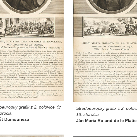
oeurópky grafik z 2. polovice
Stredoeurópky grafik z 2. polov
toročia
18. storočia
rét Dumourieza
Ján Maria Roland de le Platie