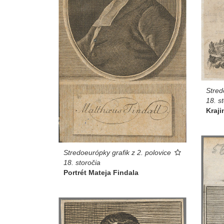
Stred
18. s
Kraji
Stredoeurópky grafik z 2. polovice
18. storočia
Portrét Mateja Findala