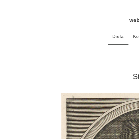
we
Diela
Ko
S