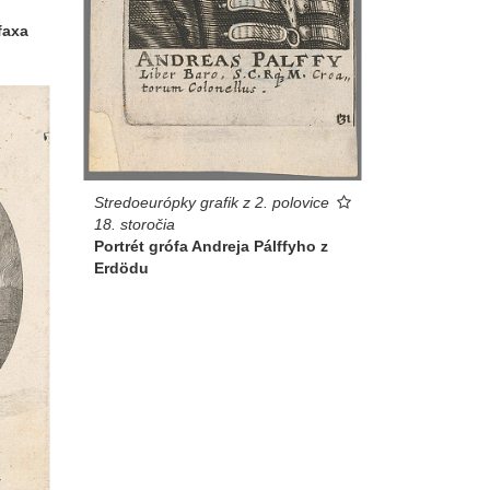
faxa
Stredoeurópky grafik z 2. polovice
18. storočia
Portrét grófa Andreja Pálffyho z
Erdödu