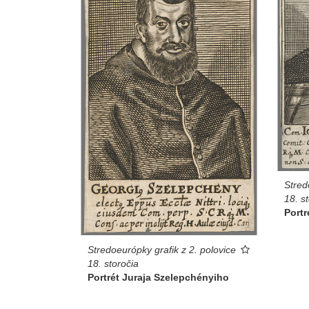
Stred
18. s
Portr
Stredoeurópky grafik z 2. polovice
18. storočia
Portrét Juraja Szelepchényiho