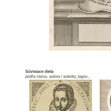
Súvisiace diela
podľa názvu, autora / autorky, tagov...