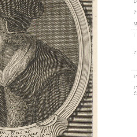
D
Ž
M
T
Z
I
I
Č