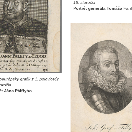
18. storočia
Portrét generála Tomáša Fair
oeurópsky grafik z 1. polovice
toročia
ét Jána Pálffyho