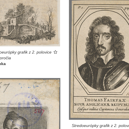
oeurópky grafik z 2. polovice
toročia
nka
Stredoeurópky grafik z 2. polov