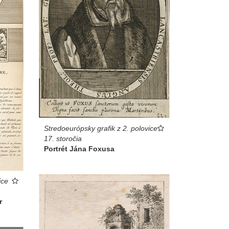
Stredoeurópsky grafik z 2. polovice
17. storočia
Portrét Jána Foxusa
ice
r