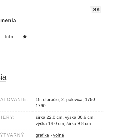
SK
menia
Info
ia
ATOVANIE:
18. storočie, 2. polovica, 1750–
1790
IERY:
šírka 22.0 cm, výška 30.6 cm,
výška 14.0 cm, šírka 9.8 cm
VÝTVARNÝ
grafika
›
voľná