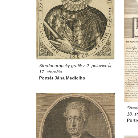
Stredoeurópsky grafik z 2. polovice
17. storočia
Portrét Jána Mediciho
Stred
18. s
Port