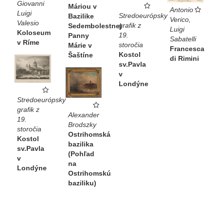
Giovanni
Máriou v
Antonio
Luigi
Stredoeurópsky
Bazilike
Verico,
Valesio
grafik z
Sedembolestnej
Luigi
Koloseum
19.
Panny
Sabatelli
v Ríme
storočia
Márie v
Francesca
Kostol
Šaštíne
di Rimini
sv.Pavla
v
Londýne
Stredoeurópsky
grafik z
Alexander
19.
Brodszky
storočia
Ostrihomská
Kostol
bazilika
sv.Pavla
(Pohľad
v
na
Londýne
Ostrihomskú
baziliku)