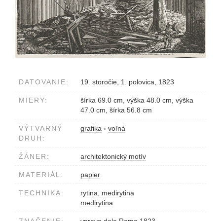
DATOVANIE:
19. storočie, 1. polovica, 1823
MIERY:
šírka 69.0 cm, výška 48.0 cm, výška
47.0 cm, šírka 56.8 cm
VÝTVARNÝ
grafika
›
voľná
DRUH:
ŽÁNER:
architektonický motív
MATERIÁL:
papier
TECHNIKA:
rytina, medirytina
medirytina
ZNAČENIE:
vpravo dole Roma 1823