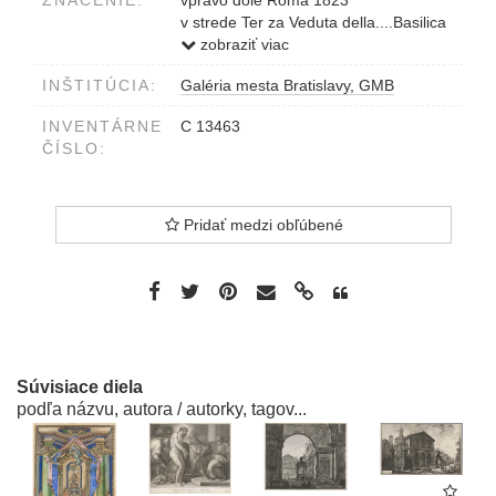
v strede Ter za Veduta della....Basilica
di S.Paolo...principalmente del
zobraziť viac
muro...totto..dalle..in..cedio..15.Luglio
INŠTITÚCIA:
Galéria mesta Bratislavy, GMB
1823
vľavo dole Rossini des e inc.
INVENTÁRNE
C 13463
ČÍSLO:
Pridať medzi obľúbené
Súvisiace diela
podľa názvu, autora / autorky, tagov...