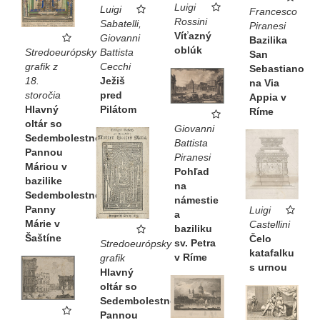
Luigi
Luigi
Francesco
Rossini
Sabatelli,
Piranesi
Víťazný
Giovanni
Bazilika
oblúk
Battista
Stredoeurópsky
San
Cecchi
grafik z
Sebastiano
Ježiš
18.
na Via
pred
storočia
Appia v
Pilátom
Hlavný
Ríme
oltár so
Giovanni
Sedembolestnou
Battista
Pannou
Piranesi
Máriou v
Pohľad
bazilike
na
Sedembolestnej
námestie
Panny
Luigi
a
Márie v
Castellini
baziliku
Šaštíne
Čelo
sv. Petra
Stredoeurópsky
katafalku
v Ríme
grafik
s urnou
Hlavný
oltár so
Sedembolestnou
Pannou