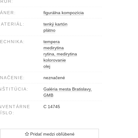
RUH:
ÁNER:
figurálna kompozícia
ATERIÁL:
tenký kartón
plátno
ECHNIKA:
tempera
medirytina
rytina, medirytina
kolorovanie
olej
NAČENIE:
neznačené
NŠTITÚCIA:
Galéria mesta Bratislavy,
GMB
NVENTÁRNE
C 14745
ÍSLO:
Pridať medzi obľúbené