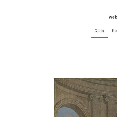
we
Diela
Ko