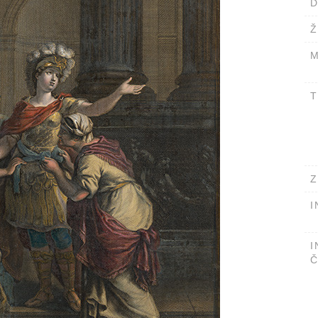
D
Ž
M
T
Z
I
I
Č