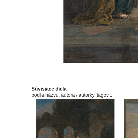
Súvisiace diela
podľa názvu, autora / autorky, tagov...