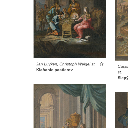
Jan Luyken, Christoph Weigel st.
Caspa
Klaňanie pastierov
st.
Slep