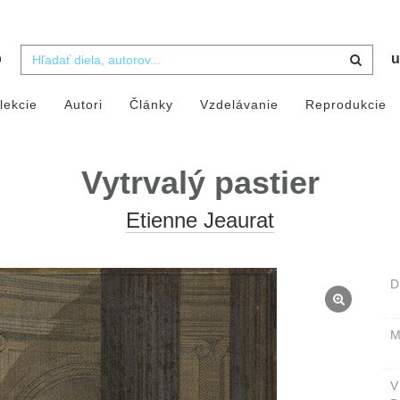
b
u
lekcie
Autori
Články
Vzdelávanie
Reprodukcie
Vytrvalý pastier
Etienne Jeaurat
D
M