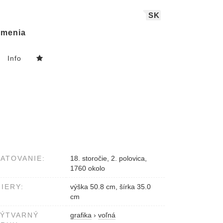
SK
menia
Info
ATOVANIE:
18. storočie, 2. polovica,
1760 okolo
IERY:
výška 50.8 cm, šírka 35.0
cm
VÝTVARNÝ
grafika
›
voľná