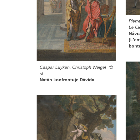
Pierr
Le Cl
Návra
(L’en
bont
Caspar Luyken, Christoph Weigel
st.
Natán konfrontuje Dávida