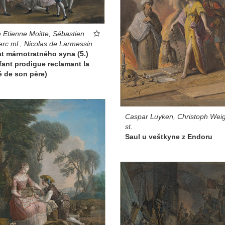
e Etienne Moitte, Sébastien
erc ml., Nicolas de Larmessin
t márnotratného syna (5.)
fant prodigue reclamant la
é de son père)
Caspar Luyken, Christoph Weig
st.
Saul u veštkyne z Endoru