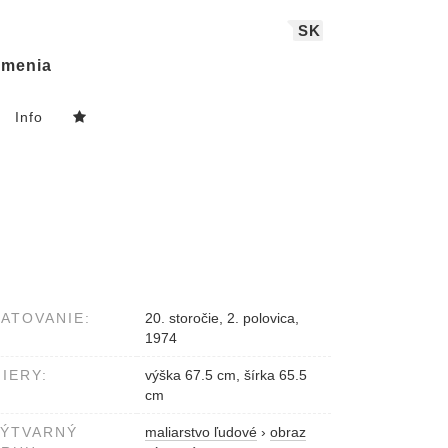
SK
menia
Info
ATOVANIE:
20. storočie, 2. polovica,
1974
IERY:
výška 67.5 cm, šírka 65.5
cm
VÝTVARNÝ
maliarstvo ľudové
›
obraz