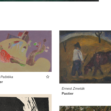
 Paštéka
er
Ernest Zmeták
Pastier