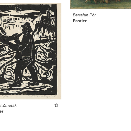
Bertalan Pór
Pastier
t Zmeták
er