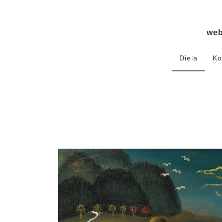
we
Diela
Ko