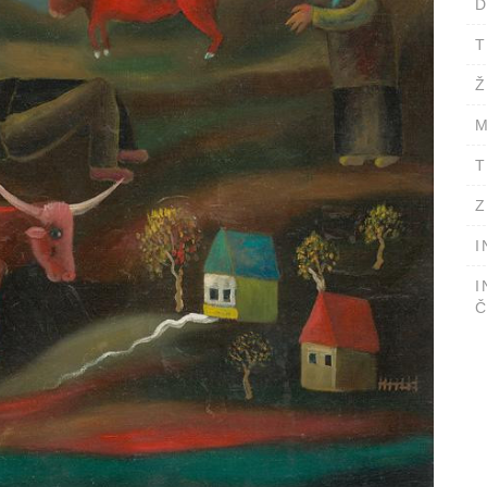
D
T
Ž
M
T
Z
I
I
Č