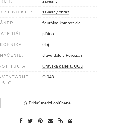
RUH:
závesný
YP OBJEKTU:
závesný obraz
ÁNER:
figurálna kompozícia
ATERIÁL:
plátno
ECHNIKA:
olej
NAČENIE:
vľavo dole J.Považan
NŠTITÚCIA:
Oravská galéria, OGD
NVENTÁRNE
O 948
ÍSLO:
Pridať medzi obľúbené