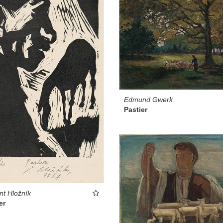
Edmund Gwerk
Pastier
nt Hložník
er