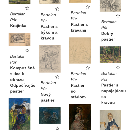
Bertalan
Bertalan
Bertalan
Pór
Pór
Pór
Bertalan
Pastier s
Krajinka
Pastier s
Pór
kravami
býkom a
Dobrý
kravou
pastier
Bertalan
Pór
Kompozičná
Bertalan
Bertalan
skica k
Pór
Pór
obrazu
Bertalan
Pastier s
Pastier
Odpočívajúci
Pór
napájajúcou
so
pastier
Nový
sa
stádom
pastier
kravou