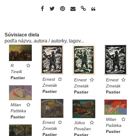
Súvisiace diela
podľa názvu, autora / autorky, tagov...
R.
Tinelli
Pastier
Ernest
Ernest
Ernest
Zmeták
Zmeták
Zmeták
Pastier
Pastier
Pastier
Milan
Paštéka
Pastier
Milan
Ernest
Július
Paštéka
Zmeták
Považan
Pastier
Pastier
Pastier