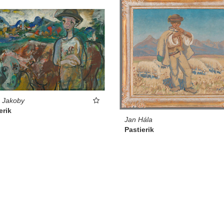
s Jakoby
erik
Jan Hála
Pastierik