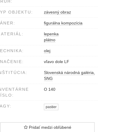
RUH:
YP OBJEKTU:
závesný obraz
ÁNER:
figurálna kompozícia
ATERIÁL:
lepenka
plátno
ECHNIKA:
olej
NAČENIE:
vľavo dole LF
NŠTITÚCIA:
Slovenská národná galéria,
SNG
NVENTÁRNE
O 140
ÍSLO:
AGY:
pastier
Pridať medzi obľúbené