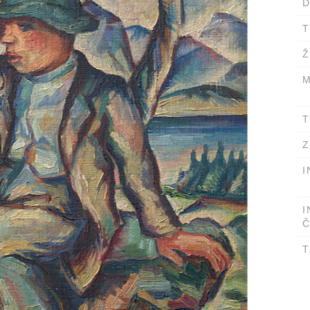
D
T
Ž
M
T
Z
I
I
Č
T