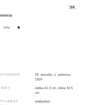
SK
menia
Info
ATOVANIE:
20. storočie, 1. polovica,
1924
IERY:
výška 41.0 cm, šírka 33.5
cm
VÝTVARNÝ
maliarstvo