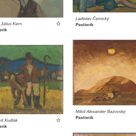
Ladislav Čemický
 Július Kern
Pastierik
erik
Miloš Alexander Bazovský
Pastierik
ít Kudlák
erik