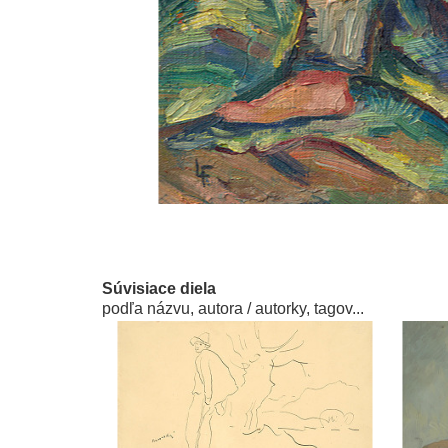
Súvisiace diela
podľa názvu, autora / autorky, tagov...