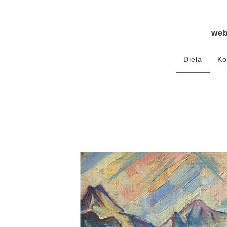
we
Diela
Ko