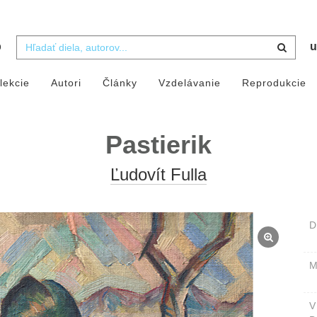
b
u
lekcie
Autori
Články
Vzdelávanie
Reprodukcie
Pastierik
Ľudovít Fulla
D
M