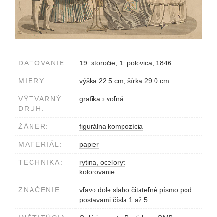
DATOVANIE:
19. storočie, 1. polovica, 1846
MIERY:
výška 22.5 cm, šírka 29.0 cm
VÝTVARNÝ
grafika
›
voľná
DRUH:
ŽÁNER:
figurálna kompozícia
MATERIÁL:
papier
TECHNIKA:
rytina, oceľoryt
kolorovanie
ZNAČENIE:
vľavo dole slabo čitateľné písmo pod
postavami čísla 1 až 5