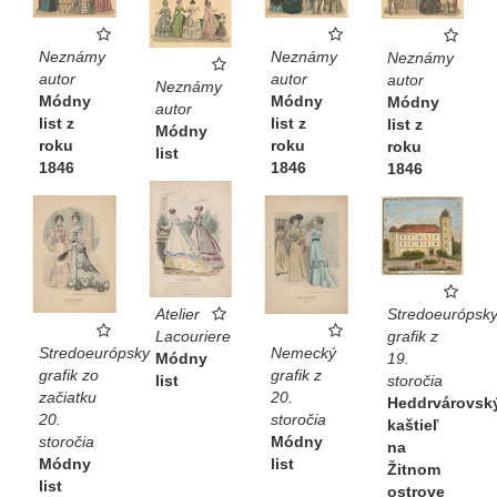
Neznámy
Neznámy
Neznámy
autor
autor
autor
Neznámy
Módny
Módny
Módny
autor
list z
list z
list z
Módny
roku
roku
roku
list
1846
1846
1846
Atelier
Stredoeurópsk
Lacouriere
grafik z
Stredoeurópsky
Nemecký
Módny
19.
grafik zo
grafik z
list
storočia
začiatku
20.
Heddrvárovsk
20.
storočia
kaštieľ
storočia
Módny
na
Módny
list
Žitnom
list
ostrove