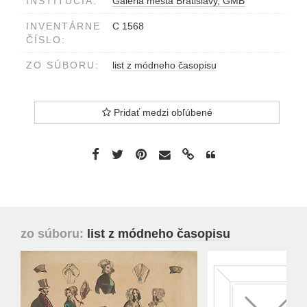
INŠTITÚCIA:
Galéria mesta Bratislavy, GMB
INVENTÁRNE
C 1568
ČÍSLO:
ZO SÚBORU:
list z módneho časopisu
Pridať medzi obľúbené
zo súboru:
list z módneho časopisu