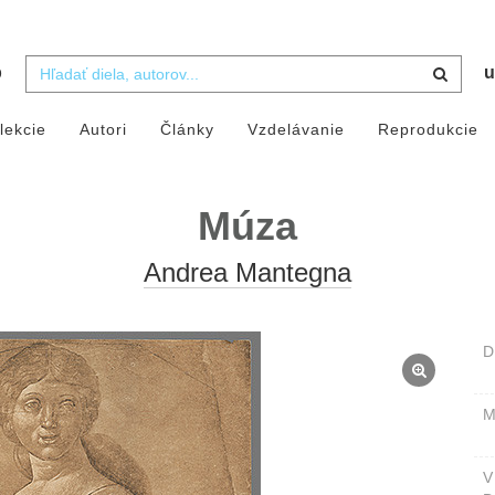
b
u
lekcie
Autori
Články
Vzdelávanie
Reprodukcie
Múza
Andrea Mantegna
D
M