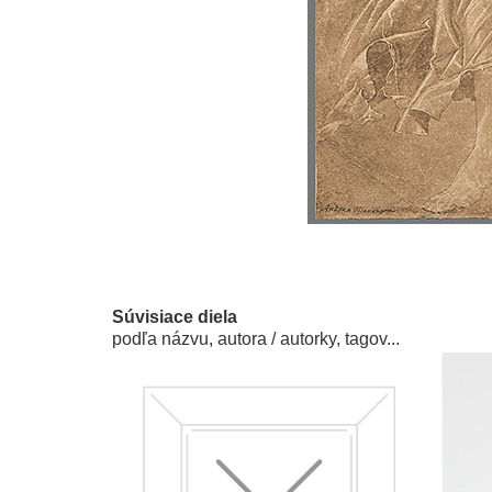
Súvisiace diela
podľa názvu, autora / autorky, tagov...