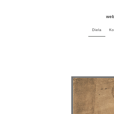
we
Diela
Ko