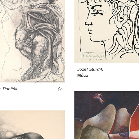
Jozef Šturdík
Múza
n Pončák