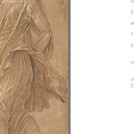
D
Ž
M
T
Z
I
I
Č