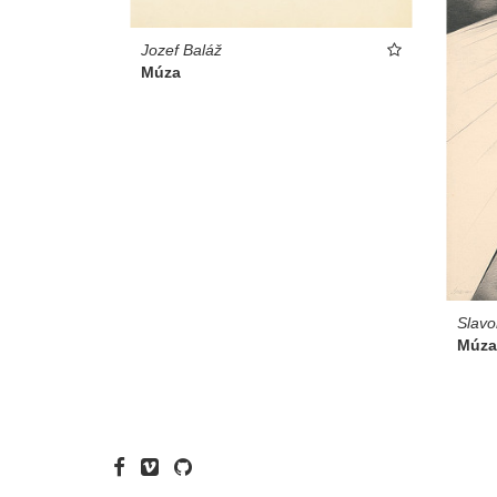
Jozef Baláž
Múza
Slavo
Múza