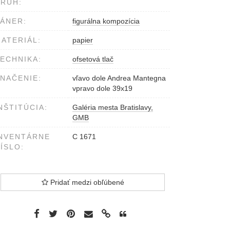
RUH:
ÁNER:
figurálna kompozícia
ATERIÁL:
papier
ECHNIKA:
ofsetová tlač
NAČENIE:
vľavo dole Andrea Mantegna
vpravo dole 39x19
NŠTITÚCIA:
Galéria mesta Bratislavy,
GMB
NVENTÁRNE
C 1671
ÍSLO:
Pridať medzi obľúbené