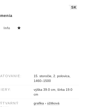
SK
menia
Info
ATOVANIE:
15. storočie, 2. polovica,
1460–1500
IERY:
výška 39.0 cm, šírka 19.0
cm
VÝTVARNÝ
grafika
›
úžitková